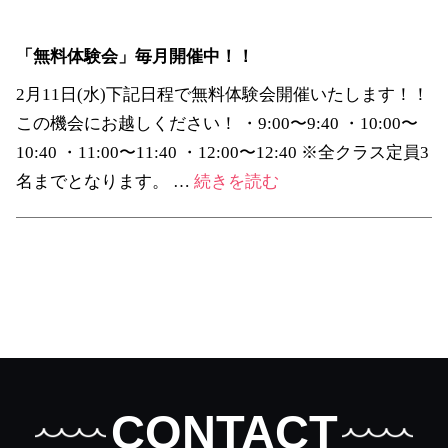
「無料体験会」毎月開催中！！
2月11日(水)下記日程で無料体験会開催いたします！！
この機会にお越しください！ ・9:00〜9:40 ・10:00〜
10:40 ・11:00〜11:40 ・12:00〜12:40 ※全クラス定員3
「無
名までとなります。 …
続きを読む
料
体
験
会」
毎
月
開
催
CONTACT
中！！